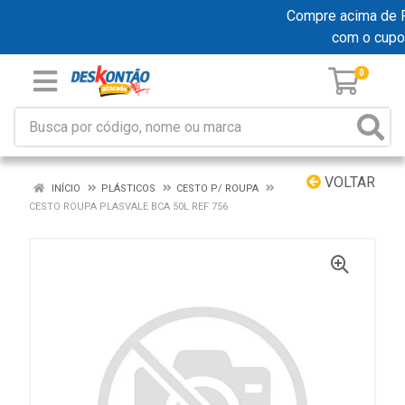
Compre acima de R$
com o cup
0
VOLTAR
INÍCIO
PLÁSTICOS
CESTO P/ ROUPA
CESTO ROUPA PLASVALE BCA 50L REF 756