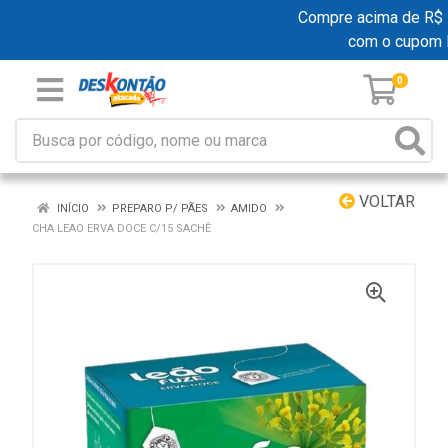
Compre acima de R$ 19
com o cupom 
0
VOLTAR
INÍCIO
PREPARO P/ PÃES
AMIDO
CHA LEAO ERVA DOCE C/15 SACHÊ