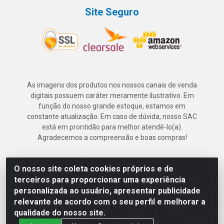
Site Seguro
As imagens dos produtos nos nossos canais de venda
digitais possuem caráter meramente ilustrativo. Em
função do nosso grande estoque, estamos em
constante atualização. Em caso de dúvida, nosso SAC
está em prontidão para melhor atendê-lo(a).
Agradecemos a compreensão e boas compras!
O nosso site coleta cookies próprios e de
Deskontão Atacado - Av. Marechal Mascarenhas de Morais, 2471 -
terceiros para proporcionar uma experiência
Imbiribeira - Recife/PE - CEP 51.150-001 - CNPJ 24.150.377/0003-
personalizada ao usuário, apresentar publicidade
57
relevante de acordo com o seu perfil e melhorar a
qualidade do nosso site.