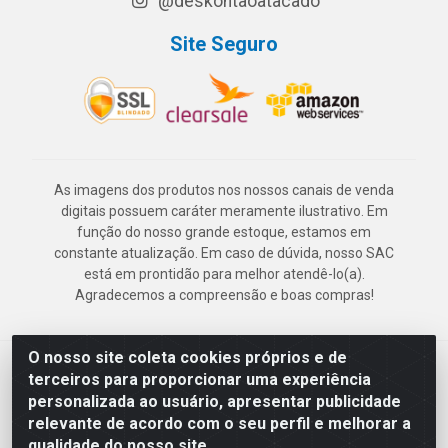
@deskontaoatacado
Site Seguro
As imagens dos produtos nos nossos canais de venda
digitais possuem caráter meramente ilustrativo. Em
função do nosso grande estoque, estamos em
constante atualização. Em caso de dúvida, nosso SAC
está em prontidão para melhor atendê-lo(a).
Agradecemos a compreensão e boas compras!
O nosso site coleta cookies próprios e de
Deskontão Atacado - Av. Marechal Mascarenhas de Morais, 2471 -
terceiros para proporcionar uma experiência
Imbiribeira - Recife/PE - CEP 51.150-001 - CNPJ 24.150.377/0003-
personalizada ao usuário, apresentar publicidade
57
relevante de acordo com o seu perfil e melhorar a
qualidade do nosso site.