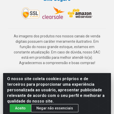
As imagens dos produtos nos nossos canais de venda
digitais possuem caráter meramente ilustrativo. Em
função do nosso grande estoque, estamos em
constante atualização. Em caso de dúvida, nosso SAC
está em prontidão para melhor atendê-lo(a).
Agradecemos a compreensão e boas compras!
O nosso site coleta cookies próprios e de
Deskontão Atacado - Av. Marechal Mascarenhas de Morais, 2471 -
terceiros para proporcionar uma experiência
Imbiribeira - Recife/PE - CEP 51.150-001 - CNPJ 24.150.377/0003-
personalizada ao usuário, apresentar publicidade
57
relevante de acordo com o seu perfil e melhorar a
qualidade do nosso site.
Aceito
Negar não essenciais