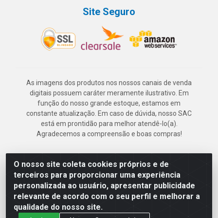
Site Seguro
As imagens dos produtos nos nossos canais de venda
digitais possuem caráter meramente ilustrativo. Em
função do nosso grande estoque, estamos em
constante atualização. Em caso de dúvida, nosso SAC
está em prontidão para melhor atendê-lo(a).
Agradecemos a compreensão e boas compras!
O nosso site coleta cookies próprios e de
Deskontão Atacado - Av. Marechal Mascarenhas de Morais, 2471 -
terceiros para proporcionar uma experiência
Imbiribeira - Recife/PE - CEP 51.150-001 - CNPJ 24.150.377/0003-
personalizada ao usuário, apresentar publicidade
57
relevante de acordo com o seu perfil e melhorar a
qualidade do nosso site.