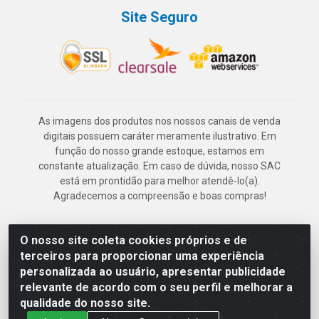
Site Seguro
As imagens dos produtos nos nossos canais de venda
digitais possuem caráter meramente ilustrativo. Em
função do nosso grande estoque, estamos em
constante atualização. Em caso de dúvida, nosso SAC
está em prontidão para melhor atendê-lo(a).
Agradecemos a compreensão e boas compras!
O nosso site coleta cookies próprios e de
Deskontão Atacado - Av. Marechal Mascarenhas de Morais, 2471 -
terceiros para proporcionar uma experiência
Imbiribeira - Recife/PE - CEP 51.150-001 - CNPJ 24.150.377/0003-
personalizada ao usuário, apresentar publicidade
57
relevante de acordo com o seu perfil e melhorar a
qualidade do nosso site.