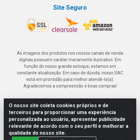
Site Seguro
As imagens dos produtos nos nossos canais de venda
digitais possuem caráter meramente ilustrativo. Em
função do nosso grande estoque, estamos em
constante atualização. Em caso de dúvida, nosso SAC
está em prontidão para melhor atendê-lo(a).
Agradecemos a compreensão e boas compras!
O nosso site coleta cookies próprios e de
Deskontão Atacado - Av. Marechal Mascarenhas de Morais, 2471 -
terceiros para proporcionar uma experiência
Imbiribeira - Recife/PE - CEP 51.150-001 - CNPJ 24.150.377/0003-
personalizada ao usuário, apresentar publicidade
57
relevante de acordo com o seu perfil e melhorar a
qualidade do nosso site.