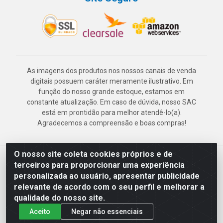
As imagens dos produtos nos nossos canais de venda
digitais possuem caráter meramente ilustrativo. Em
função do nosso grande estoque, estamos em
constante atualização. Em caso de dúvida, nosso SAC
está em prontidão para melhor atendê-lo(a).
Agradecemos a compreensão e boas compras!
O nosso site coleta cookies próprios e de
Deskontão Atacado - Av. Marechal Mascarenhas de Morais, 2471 -
terceiros para proporcionar uma experiência
Imbiribeira - Recife/PE - CEP 51.150-001 - CNPJ 24.150.377/0003-
personalizada ao usuário, apresentar publicidade
57
relevante de acordo com o seu perfil e melhorar a
qualidade do nosso site.
Aceito
Negar não essenciais