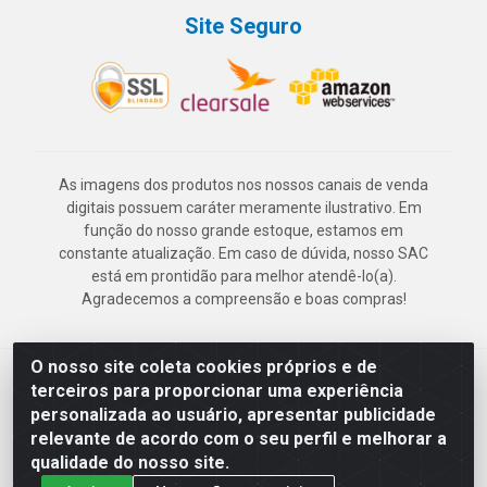
Site Seguro
As imagens dos produtos nos nossos canais de venda
digitais possuem caráter meramente ilustrativo. Em
função do nosso grande estoque, estamos em
constante atualização. Em caso de dúvida, nosso SAC
está em prontidão para melhor atendê-lo(a).
Agradecemos a compreensão e boas compras!
O nosso site coleta cookies próprios e de
Deskontão Atacado - Av. Marechal Mascarenhas de Morais, 2471 -
terceiros para proporcionar uma experiência
Imbiribeira - Recife/PE - CEP 51.150-001 - CNPJ 24.150.377/0003-
personalizada ao usuário, apresentar publicidade
57
relevante de acordo com o seu perfil e melhorar a
qualidade do nosso site.