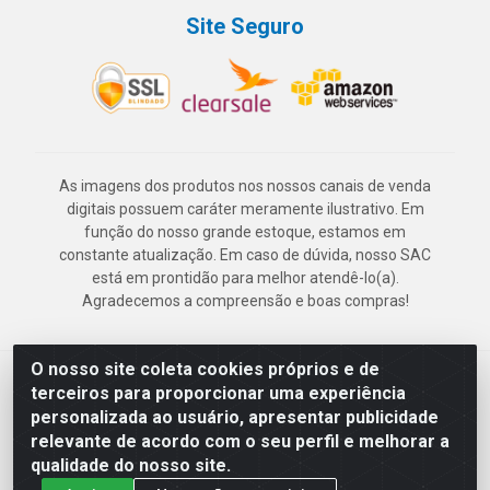
Site Seguro
As imagens dos produtos nos nossos canais de venda
digitais possuem caráter meramente ilustrativo. Em
função do nosso grande estoque, estamos em
constante atualização. Em caso de dúvida, nosso SAC
está em prontidão para melhor atendê-lo(a).
Agradecemos a compreensão e boas compras!
O nosso site coleta cookies próprios e de
Deskontão Atacado - Av. Marechal Mascarenhas de Morais, 2471 -
terceiros para proporcionar uma experiência
Imbiribeira - Recife/PE - CEP 51.150-001 - CNPJ 24.150.377/0003-
personalizada ao usuário, apresentar publicidade
57
relevante de acordo com o seu perfil e melhorar a
qualidade do nosso site.