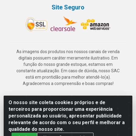
Site Seguro
As imagens dos produtos nos nossos canais de venda
digitais possuem caráter meramente ilustrativo. Em
função do nosso grande estoque, estamos em
constante atualização. Em caso de dúvida, nosso SAC
está em prontidão para melhor atendê-lo(a).
Agradecemos a compreensão e boas compras!
O nosso site coleta cookies próprios e de
Deskontão Atacado - Av. Marechal Mascarenhas de Morais, 2471 -
terceiros para proporcionar uma experiência
Imbiribeira - Recife/PE - CEP 51.150-001 - CNPJ 24.150.377/0003-
personalizada ao usuário, apresentar publicidade
57
relevante de acordo com o seu perfil e melhorar a
qualidade do nosso site.