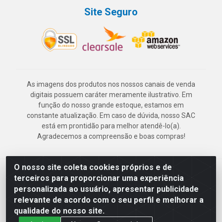
Site Seguro
As imagens dos produtos nos nossos canais de venda
digitais possuem caráter meramente ilustrativo. Em
função do nosso grande estoque, estamos em
constante atualização. Em caso de dúvida, nosso SAC
está em prontidão para melhor atendê-lo(a).
Agradecemos a compreensão e boas compras!
O nosso site coleta cookies próprios e de
Deskontão Atacado - Av. Marechal Mascarenhas de Morais, 2471 -
terceiros para proporcionar uma experiência
Imbiribeira - Recife/PE - CEP 51.150-001 - CNPJ 24.150.377/0003-
personalizada ao usuário, apresentar publicidade
57
relevante de acordo com o seu perfil e melhorar a
qualidade do nosso site.