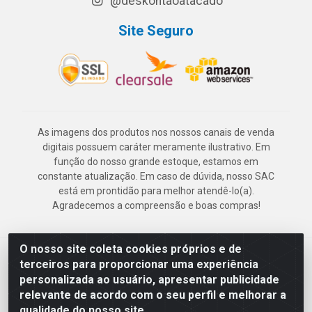
@deskontaoatacado
Site Seguro
As imagens dos produtos nos nossos canais de venda
digitais possuem caráter meramente ilustrativo. Em
função do nosso grande estoque, estamos em
constante atualização. Em caso de dúvida, nosso SAC
está em prontidão para melhor atendê-lo(a).
Agradecemos a compreensão e boas compras!
O nosso site coleta cookies próprios e de
Deskontão Atacado - Av. Marechal Mascarenhas de Morais, 2471 -
terceiros para proporcionar uma experiência
Imbiribeira - Recife/PE - CEP 51.150-001 - CNPJ 24.150.377/0003-
personalizada ao usuário, apresentar publicidade
57
relevante de acordo com o seu perfil e melhorar a
qualidade do nosso site.