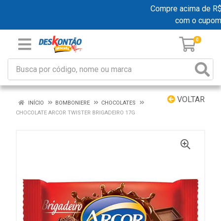
Compre acima de R$ 1
com o cupom
0
VOLTAR
INÍCIO
BOMBONIERE
CHOCOLATES
CHOCOLATE ARCOR TWISTER BRIGADEIRO 17G