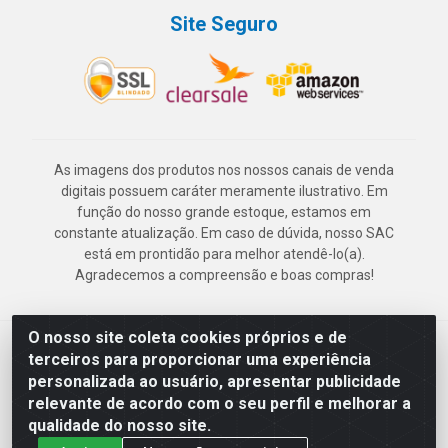
Site Seguro
As imagens dos produtos nos nossos canais de venda
digitais possuem caráter meramente ilustrativo. Em
função do nosso grande estoque, estamos em
constante atualização. Em caso de dúvida, nosso SAC
está em prontidão para melhor atendê-lo(a).
Agradecemos a compreensão e boas compras!
O nosso site coleta cookies próprios e de
Deskontão Atacado - Av. Marechal Mascarenhas de Morais, 2471 -
terceiros para proporcionar uma experiência
Imbiribeira - Recife/PE - CEP 51.150-001 - CNPJ 24.150.377/0003-
personalizada ao usuário, apresentar publicidade
57
relevante de acordo com o seu perfil e melhorar a
qualidade do nosso site.