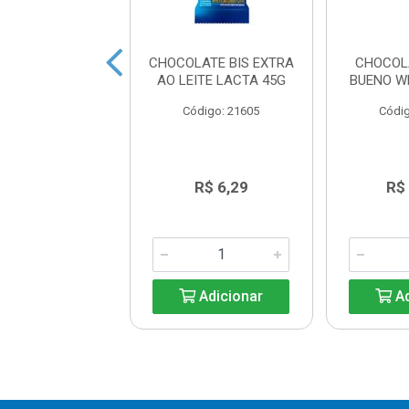
 LICOR CEREJA
CHOCOLATE BIS EXTRA
CHOCOL
EVERGINE 55G
AO LEITE LACTA 45G
BUENO W
digo: 25200
Código: 21605
Códig
R$ 9,96
R$ 6,29
R$
Adicionar
Adicionar
Ad