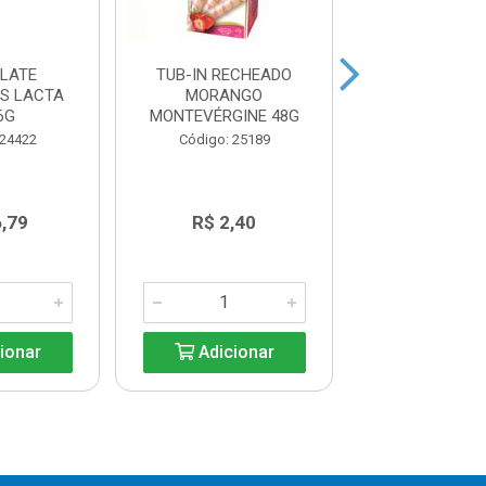
LATE
TUB-IN RECHEADO
TUB-IN REC
ES LACTA
MORANGO
AVELA MONTE
6G
MONTEVÉRGINE 48G
48G
 24422
Código: 25189
Código: 25
6,79
R$ 2,40
R$ 2,4
ionar
Adicionar
Adicio