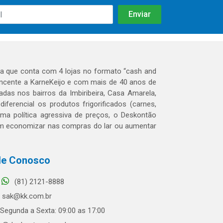
 que conta com 4 lojas no formato “cash and
tencente a KarneKeijo e com mais de 40 anos de
das nos bairros da Imbiribeira, Casa Amarela,
erencial os produtos frigorificados (carnes,
 uma política agressiva de preços, o Deskontão
dem economizar nas compras do lar ou aumentar
le Conosco
(81) 2121-8888
sak@kk.com.br
Segunda a Sexta: 09:00 as 17:00