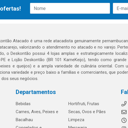
ofertas!
ontão Atacado é uma rede atacadista genuinamente pernambucana
 atacarejo, valorizando o atendimento no atacado e no varejo. Per
o, o Deskontão possui 4 lojas amplas e estrategicamente localiza
PE e Lojão Deskontão (BR 101 KarneKeijo), tendo como grande dif
peixes e queijos) e a ampla variedade de culinária oriental. Com
ciona variedade e preço baixo a famílias e comerciantes, que po
o dos seus negócios.
Departamentos
Fa
Bebidas
Hortifruti, Frutas
Carnes, Aves, Peixes e
Secas, Ovos e Pães
Bacalhau
Limpeza
Congelados e
Mercearia