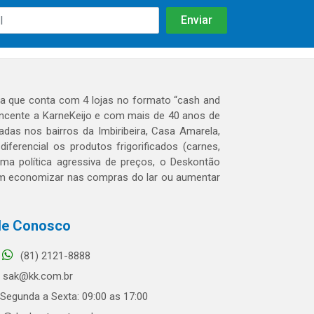
 que conta com 4 lojas no formato “cash and
tencente a KarneKeijo e com mais de 40 anos de
das nos bairros da Imbiribeira, Casa Amarela,
erencial os produtos frigorificados (carnes,
 uma política agressiva de preços, o Deskontão
dem economizar nas compras do lar ou aumentar
le Conosco
(81) 2121-8888
sak@kk.com.br
Segunda a Sexta: 09:00 as 17:00