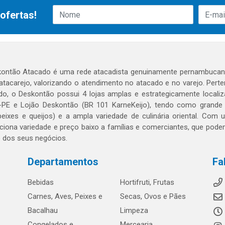
ofertas!
ontão Atacado é uma rede atacadista genuinamente pernambucana
 atacarejo, valorizando o atendimento no atacado e no varejo. Per
o, o Deskontão possui 4 lojas amplas e estrategicamente localiza
PE e Lojão Deskontão (BR 101 KarneKeijo), tendo como grande dif
peixes e queijos) e a ampla variedade de culinária oriental. Com
ciona variedade e preço baixo a famílias e comerciantes, que po
o dos seus negócios.
Departamentos
Fa
Bebidas
Hortifruti, Frutas
Carnes, Aves, Peixes e
Secas, Ovos e Pães
Bacalhau
Limpeza
Congelados e
Mercearia