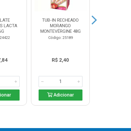
LATE
TUB-IN RECHEADO
TUB-IN REC
ES LACTA
MORANGO
AVELA MONTE
6G
MONTEVÉRGINE 48G
48G
 24422
Código: 25189
Código: 25
7,84
R$ 2,40
R$ 2,4
ionar
Adicionar
Adicio