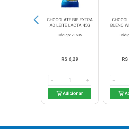
 LICOR CEREJA
CHOCOLATE BIS EXTRA
CHOCOL
EVERGINE 55G
AO LEITE LACTA 45G
BUENO W
digo: 25200
Código: 21605
Códig
R$ 9,96
R$ 6,29
R$
Adicionar
Adicionar
Ad