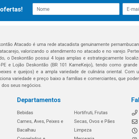
ofertas!
ontão Atacado é uma rede atacadista genuinamente pernambucana
 atacarejo, valorizando o atendimento no atacado e no varejo. Per
o, o Deskontão possui 4 lojas amplas e estrategicamente localiza
PE e Lojão Deskontão (BR 101 KarneKeijo), tendo como grande dif
peixes e queijos) e a ampla variedade de culinária oriental. Com
ciona variedade e preço baixo a famílias e comerciantes, que po
o dos seus negócios.
Departamentos
Fa
Bebidas
Hortifruti, Frutas
Carnes, Aves, Peixes e
Secas, Ovos e Pães
Bacalhau
Limpeza
Congelados e
Mercearia