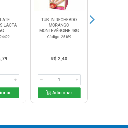
LATE
TUB-IN RECHEADO
TUB-IN REC
ES LACTA
MORANGO
AVELA MONTE
6G
MONTEVÉRGINE 48G
48G
 24422
Código: 25189
Código: 25
6,79
R$ 2,40
R$ 2,4
ionar
Adicionar
Adicio