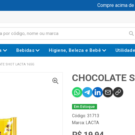
Compre acima de R$
a
Bebidas
Higiene, Beleza e Bebê
Utilidad
TE SHOT LACTA 165G
CHOCOLATE S
Em Estoque
Código: 31713
Marca:
LACTA
R$ 19,94