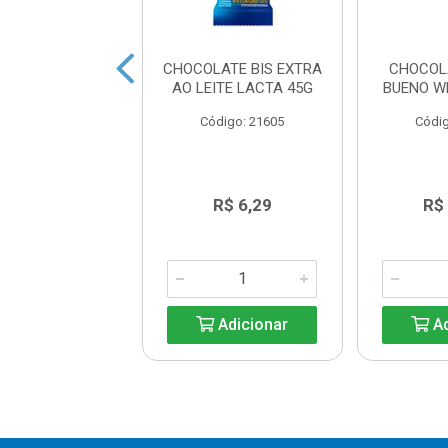
 LICOR CEREJA
CHOCOLATE BIS EXTRA
CHOCOL
EVERGINE 55G
AO LEITE LACTA 45G
BUENO W
digo: 25200
Código: 21605
Códig
R$ 9,96
R$ 6,29
R$
Adicionar
Adicionar
Ad