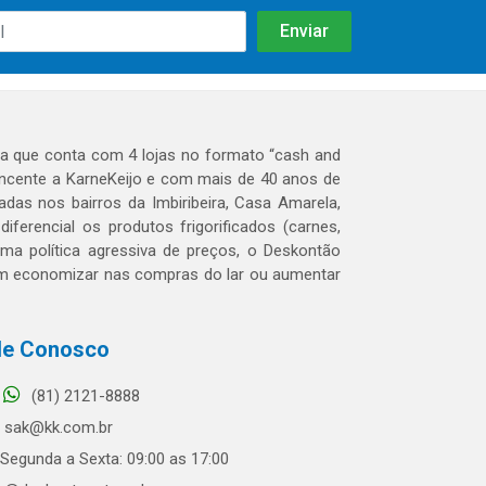
 que conta com 4 lojas no formato “cash and
tencente a KarneKeijo e com mais de 40 anos de
das nos bairros da Imbiribeira, Casa Amarela,
erencial os produtos frigorificados (carnes,
 uma política agressiva de preços, o Deskontão
dem economizar nas compras do lar ou aumentar
le Conosco
(81) 2121-8888
sak@kk.com.br
Segunda a Sexta: 09:00 as 17:00