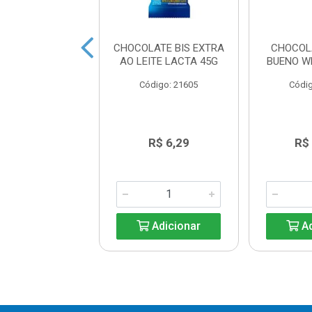
 LICOR CEREJA
CHOCOLATE BIS EXTRA
CHOCOL
EVERGINE 55G
AO LEITE LACTA 45G
BUENO W
digo: 25200
Código: 21605
Códig
R$ 9,96
R$ 6,29
R$
Adicionar
Adicionar
Ad