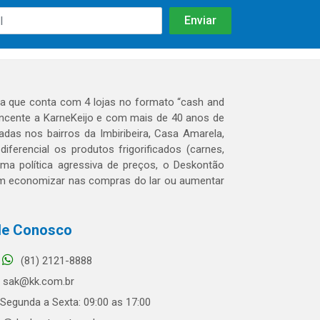
 que conta com 4 lojas no formato “cash and
tencente a KarneKeijo e com mais de 40 anos de
das nos bairros da Imbiribeira, Casa Amarela,
erencial os produtos frigorificados (carnes,
 uma política agressiva de preços, o Deskontão
dem economizar nas compras do lar ou aumentar
le Conosco
(81) 2121-8888
sak@kk.com.br
Segunda a Sexta: 09:00 as 17:00