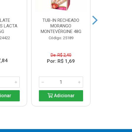
LATE
TUB-IN RECHEADO
TUB-IN REC
ES LACTA
MORANGO
AVELA MONTE
6G
MONTEVÉRGINE 48G
48G
 24422
Código: 25189
Código: 25
De: R$ 2,40
De: R$ 2,
7,84
Por: R$ 1,69
Por: R$ 1
ionar
Adicionar
Adicio