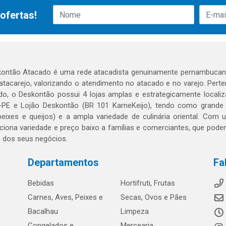
ofertas!
ontão Atacado é uma rede atacadista genuinamente pernambucana
 atacarejo, valorizando o atendimento no atacado e no varejo. Per
o, o Deskontão possui 4 lojas amplas e estrategicamente localiza
PE e Lojão Deskontão (BR 101 KarneKeijo), tendo como grande dif
peixes e queijos) e a ampla variedade de culinária oriental. Com
ciona variedade e preço baixo a famílias e comerciantes, que po
o dos seus negócios.
Departamentos
Fa
Bebidas
Hortifruti, Frutas
Carnes, Aves, Peixes e
Secas, Ovos e Pães
Bacalhau
Limpeza
Congelados e
Mercearia