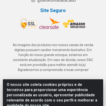
@deskontaoatacado
Site Seguro
As imagens dos produtos nos nossos canais de venda
digitais possuem caráter meramente ilustrativo. Em
função do nosso grande estoque, estamos em
constante atualização. Em caso de dúvida, nosso SAC
está em prontidão para melhor atendê-lo(a).
Agradecemos a compreensão e boas compras!
O nosso site coleta cookies próprios e de
Deskontão Atacado - Av. Marechal Mascarenhas de Morais, 2471 -
terceiros para proporcionar uma experiência
Imbiribeira - Recife/PE - CEP 51.150-001 - CNPJ 24.150.377/0003-
personalizada ao usuário, apresentar publicidade
57
relevante de acordo com o seu perfil e melhorar a
qualidade do nosso site.