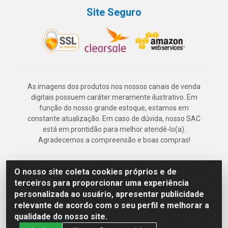
Site Seguro
As imagens dos produtos nos nossos canais de venda
digitais possuem caráter meramente ilustrativo. Em
função do nosso grande estoque, estamos em
constante atualização. Em caso de dúvida, nosso SAC
está em prontidão para melhor atendê-lo(a).
Agradecemos a compreensão e boas compras!
O nosso site coleta cookies próprios e de
Deskontão Atacado - Av. Marechal Mascarenhas de Morais, 2471 -
terceiros para proporcionar uma experiência
Imbiribeira - Recife/PE - CEP 51.150-001 - CNPJ 24.150.377/0003-
personalizada ao usuário, apresentar publicidade
57
relevante de acordo com o seu perfil e melhorar a
qualidade do nosso site.