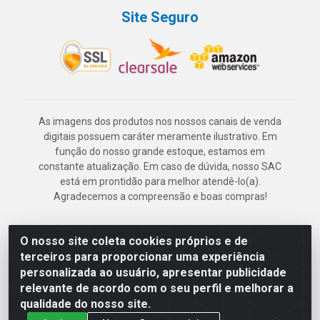
Site Seguro
As imagens dos produtos nos nossos canais de venda
digitais possuem caráter meramente ilustrativo. Em
função do nosso grande estoque, estamos em
constante atualização. Em caso de dúvida, nosso SAC
está em prontidão para melhor atendê-lo(a).
Agradecemos a compreensão e boas compras!
O nosso site coleta cookies próprios e de
Deskontão Atacado - Av. Marechal Mascarenhas de Morais, 2471 -
terceiros para proporcionar uma experiência
Imbiribeira - Recife/PE - CEP 51.150-001 - CNPJ 24.150.377/0003-
personalizada ao usuário, apresentar publicidade
57
relevante de acordo com o seu perfil e melhorar a
qualidade do nosso site.