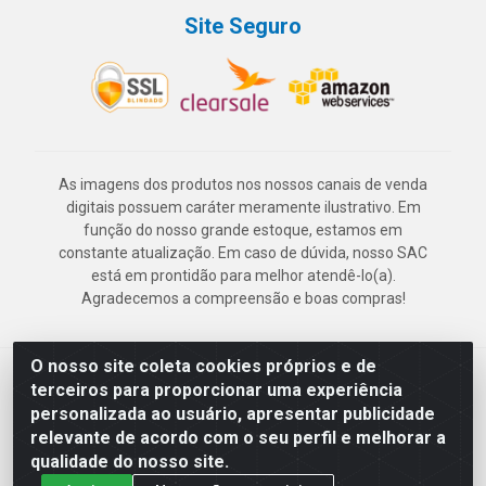
Site Seguro
As imagens dos produtos nos nossos canais de venda
digitais possuem caráter meramente ilustrativo. Em
função do nosso grande estoque, estamos em
constante atualização. Em caso de dúvida, nosso SAC
está em prontidão para melhor atendê-lo(a).
Agradecemos a compreensão e boas compras!
O nosso site coleta cookies próprios e de
Deskontão Atacado - Av. Marechal Mascarenhas de Morais, 2471 -
terceiros para proporcionar uma experiência
Imbiribeira - Recife/PE - CEP 51.150-001 - CNPJ 24.150.377/0003-
personalizada ao usuário, apresentar publicidade
57
relevante de acordo com o seu perfil e melhorar a
qualidade do nosso site.