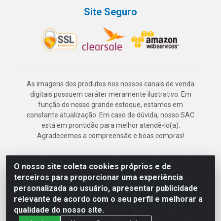
Site Seguro
As imagens dos produtos nos nossos canais de venda
digitais possuem caráter meramente ilustrativo. Em
função do nosso grande estoque, estamos em
constante atualização. Em caso de dúvida, nosso SAC
está em prontidão para melhor atendê-lo(a).
Agradecemos a compreensão e boas compras!
O nosso site coleta cookies próprios e de
Deskontão Atacado - Av. Marechal Mascarenhas de Morais, 2471 -
terceiros para proporcionar uma experiência
Imbiribeira - Recife/PE - CEP 51.150-001 - CNPJ 24.150.377/0003-
personalizada ao usuário, apresentar publicidade
57
relevante de acordo com o seu perfil e melhorar a
qualidade do nosso site.