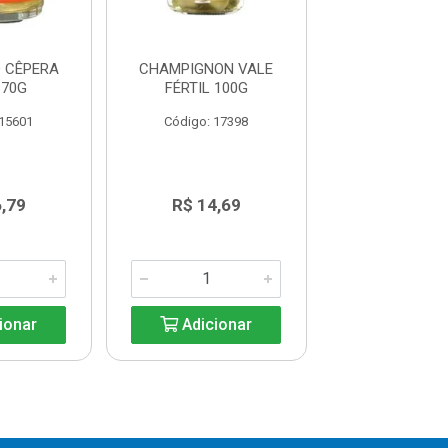
 CÊPERA
CHAMPIGNON VALE
COGUMELO IN
 70G
FÉRTIL 100G
TAMBAU 1
 15601
Código: 17398
Código: 39
,79
R$ 14,69
R$ 8,3
ionar
Adicionar
Adicio