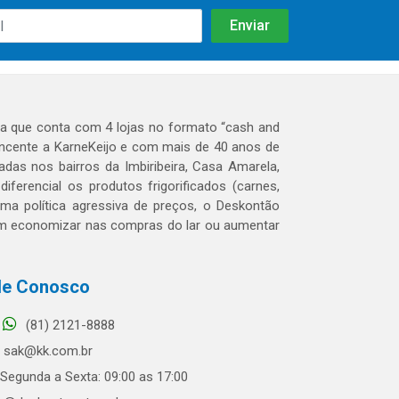
 que conta com 4 lojas no formato “cash and
tencente a KarneKeijo e com mais de 40 anos de
das nos bairros da Imbiribeira, Casa Amarela,
erencial os produtos frigorificados (carnes,
 uma política agressiva de preços, o Deskontão
dem economizar nas compras do lar ou aumentar
le Conosco
(81) 2121-8888
sak@kk.com.br
Segunda a Sexta: 09:00 as 17:00