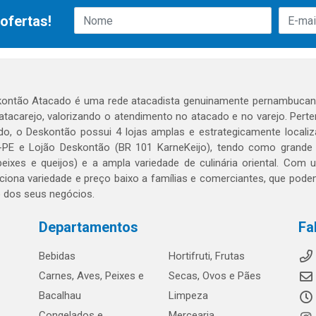
ofertas!
ontão Atacado é uma rede atacadista genuinamente pernambucana
 atacarejo, valorizando o atendimento no atacado e no varejo. Per
o, o Deskontão possui 4 lojas amplas e estrategicamente localiza
PE e Lojão Deskontão (BR 101 KarneKeijo), tendo como grande dif
peixes e queijos) e a ampla variedade de culinária oriental. Com
ciona variedade e preço baixo a famílias e comerciantes, que po
o dos seus negócios.
Departamentos
Fa
Bebidas
Hortifruti, Frutas
Carnes, Aves, Peixes e
Secas, Ovos e Pães
Bacalhau
Limpeza
Congelados e
Mercearia