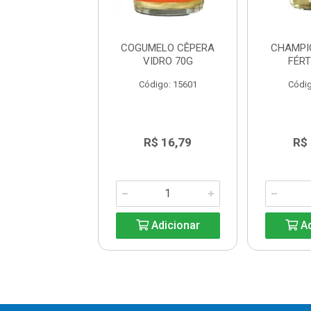
MELO INTEIRO
COGUMELO CÊPERA
CHAMPI
MBAU 100G
VIDRO 70G
FÉRT
digo: 39638
Código: 15601
Códig
R$ 8,39
R$ 16,79
R$
Adicionar
Adicionar
Ad