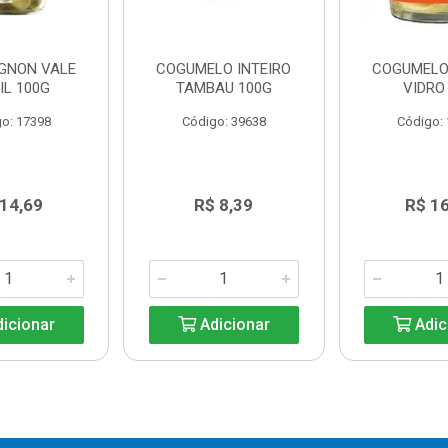
GNON VALE
COGUMELO INTEIRO
COGUMELO
IL 100G
TAMBAU 100G
VIDRO
o: 17398
Código: 39638
Código:
 14,69
R$ 8,39
R$ 16
icionar
Adicionar
Adic