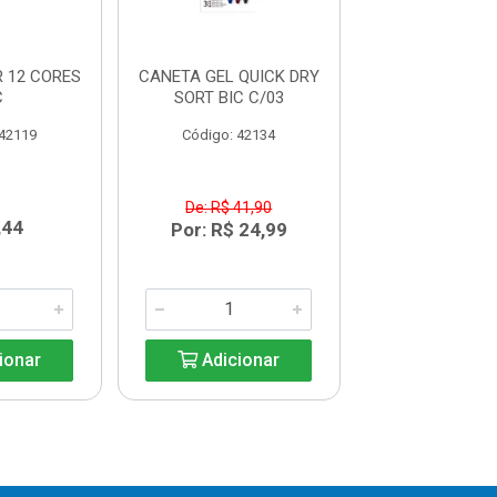
R 12 CORES
CANETA GEL QUICK DRY
CANET
C
SORT BIC C/03
ESFEROGRAFICA
CORES B
 42119
Código: 42134
Código: 42
De: R$ 41,90
De: R$ 16,
,44
Por: R$ 24,99
Por: R$ 1
ionar
Adicionar
Adicio