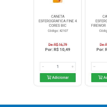
 GEL QUICK DRY
CANETA
CA
T BIC C/03
ESFEROGRAFICA FINE 4
ESFER
CORES BIC
FIREWOR 
digo: 42134
Código: 42107
Códig
e: R$ 41,90
De: R$ 16,79
De: 
: R$ 24,99
Por: R$ 10,49
Por: 
Adicionar
Adicionar
Ad