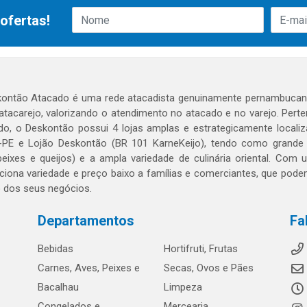
ofertas!
ontão Atacado é uma rede atacadista genuinamente pernambucana
 atacarejo, valorizando o atendimento no atacado e no varejo. Per
o, o Deskontão possui 4 lojas amplas e estrategicamente localiza
PE e Lojão Deskontão (BR 101 KarneKeijo), tendo como grande dif
peixes e queijos) e a ampla variedade de culinária oriental. Com
ciona variedade e preço baixo a famílias e comerciantes, que po
o dos seus negócios.
Departamentos
Fa
Bebidas
Hortifruti, Frutas
Carnes, Aves, Peixes e
Secas, Ovos e Pães
Bacalhau
Limpeza
Congelados e
Mercearia