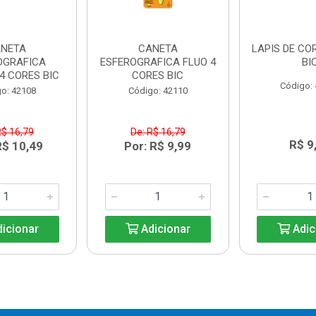
NETA
CANETA
LAPIS DE CO
OGRAFICA
ESFEROGRAFICA FLUO 4
BI
4 CORES BIC
CORES BIC
Código:
o: 42108
Código: 42110
R$ 16,79
De: R$ 16,79
R$ 9
R$ 10,49
Por: R$ 9,99
icionar
Adicionar
Adic