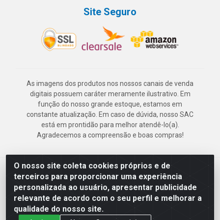
Site Seguro
As imagens dos produtos nos nossos canais de venda
digitais possuem caráter meramente ilustrativo. Em
função do nosso grande estoque, estamos em
constante atualização. Em caso de dúvida, nosso SAC
está em prontidão para melhor atendê-lo(a).
Agradecemos a compreensão e boas compras!
O nosso site coleta cookies próprios e de
Deskontão Atacado - Av. Marechal Mascarenhas de Morais, 2471 -
terceiros para proporcionar uma experiência
Imbiribeira - Recife/PE - CEP 51.150-001 - CNPJ 24.150.377/0003-
personalizada ao usuário, apresentar publicidade
57
relevante de acordo com o seu perfil e melhorar a
qualidade do nosso site.