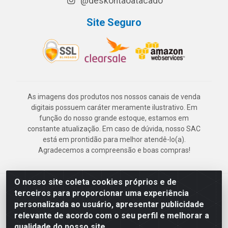
@deskontaoatacado
Site Seguro
As imagens dos produtos nos nossos canais de venda
digitais possuem caráter meramente ilustrativo. Em
função do nosso grande estoque, estamos em
constante atualização. Em caso de dúvida, nosso SAC
está em prontidão para melhor atendê-lo(a).
Agradecemos a compreensão e boas compras!
O nosso site coleta cookies próprios e de
Deskontão Atacado - Av. Marechal Mascarenhas de Morais, 2471 -
terceiros para proporcionar uma experiência
Imbiribeira - Recife/PE - CEP 51.150-001 - CNPJ 24.150.377/0003-
personalizada ao usuário, apresentar publicidade
57
relevante de acordo com o seu perfil e melhorar a
qualidade do nosso site.