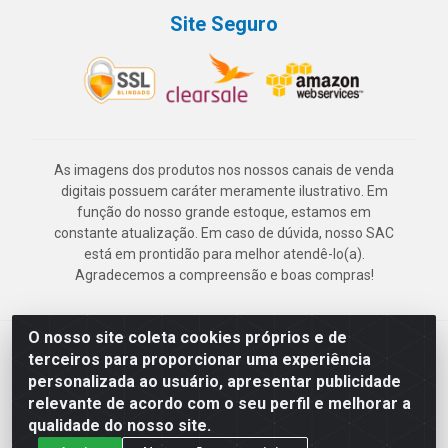
Site Seguro
As imagens dos produtos nos nossos canais de venda
digitais possuem caráter meramente ilustrativo. Em
função do nosso grande estoque, estamos em
constante atualização. Em caso de dúvida, nosso SAC
está em prontidão para melhor atendê-lo(a).
Agradecemos a compreensão e boas compras!
O nosso site coleta cookies próprios e de
Deskontão Atacado - Av. Marechal Mascarenhas de Morais, 2471 -
terceiros para proporcionar uma experiência
Imbiribeira - Recife/PE - CEP 51.150-001 - CNPJ 24.150.377/0003-
personalizada ao usuário, apresentar publicidade
57
relevante de acordo com o seu perfil e melhorar a
qualidade do nosso site.