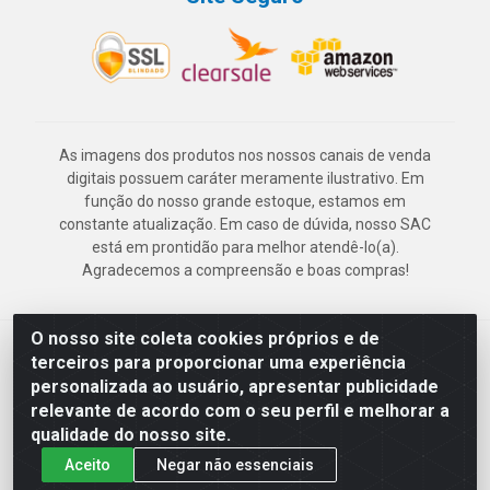
As imagens dos produtos nos nossos canais de venda
digitais possuem caráter meramente ilustrativo. Em
função do nosso grande estoque, estamos em
constante atualização. Em caso de dúvida, nosso SAC
está em prontidão para melhor atendê-lo(a).
Agradecemos a compreensão e boas compras!
O nosso site coleta cookies próprios e de
Deskontão Atacado - Av. Marechal Mascarenhas de Morais, 2471 -
terceiros para proporcionar uma experiência
Imbiribeira - Recife/PE - CEP 51.150-001 - CNPJ 24.150.377/0003-
personalizada ao usuário, apresentar publicidade
57
relevante de acordo com o seu perfil e melhorar a
qualidade do nosso site.
Aceito
Negar não essenciais