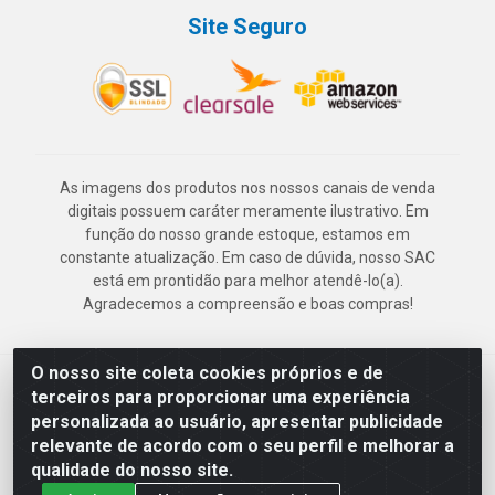
Site Seguro
As imagens dos produtos nos nossos canais de venda
digitais possuem caráter meramente ilustrativo. Em
função do nosso grande estoque, estamos em
constante atualização. Em caso de dúvida, nosso SAC
está em prontidão para melhor atendê-lo(a).
Agradecemos a compreensão e boas compras!
O nosso site coleta cookies próprios e de
Deskontão Atacado - Av. Marechal Mascarenhas de Morais, 2471 -
terceiros para proporcionar uma experiência
Imbiribeira - Recife/PE - CEP 51.150-001 - CNPJ 24.150.377/0003-
personalizada ao usuário, apresentar publicidade
57
relevante de acordo com o seu perfil e melhorar a
qualidade do nosso site.