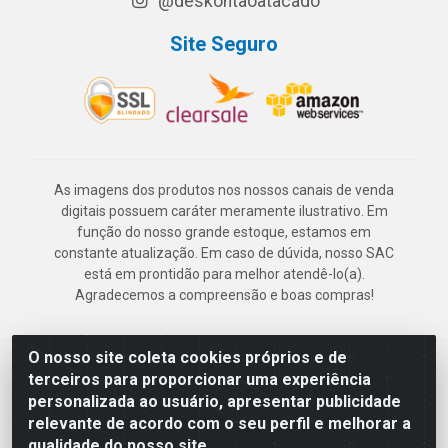
@deskontaoatacado
Site Seguro
As imagens dos produtos nos nossos canais de venda
digitais possuem caráter meramente ilustrativo. Em
função do nosso grande estoque, estamos em
constante atualização. Em caso de dúvida, nosso SAC
está em prontidão para melhor atendê-lo(a).
Agradecemos a compreensão e boas compras!
O nosso site coleta cookies próprios e de
Deskontão Atacado - Av. Marechal Mascarenhas de Morais, 2471 -
terceiros para proporcionar uma experiência
Imbiribeira - Recife/PE - CEP 51.150-001 - CNPJ 24.150.377/0003-
personalizada ao usuário, apresentar publicidade
57
relevante de acordo com o seu perfil e melhorar a
qualidade do nosso site.