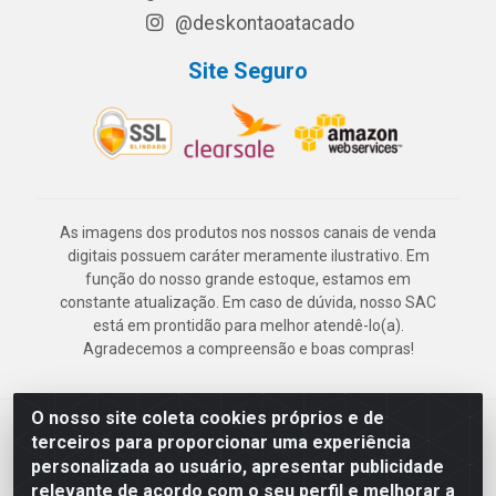
@deskontaoatacado
Site Seguro
As imagens dos produtos nos nossos canais de venda
digitais possuem caráter meramente ilustrativo. Em
função do nosso grande estoque, estamos em
constante atualização. Em caso de dúvida, nosso SAC
está em prontidão para melhor atendê-lo(a).
Agradecemos a compreensão e boas compras!
O nosso site coleta cookies próprios e de
Deskontão Atacado - Av. Marechal Mascarenhas de Morais, 2471 -
terceiros para proporcionar uma experiência
Imbiribeira - Recife/PE - CEP 51.150-001 - CNPJ 24.150.377/0003-
personalizada ao usuário, apresentar publicidade
57
relevante de acordo com o seu perfil e melhorar a