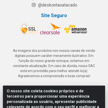
@deskontaoatacado
Site Seguro
As imagens dos produtos nos nossos canais de venda
digitais possuem caráter meramente ilustrativo. Em
função do nosso grande estoque, estamos em
constante atualização. Em caso de dúvida, nosso SAC
está em prontidão para melhor atendê-lo(a).
Agradecemos a compreensão e boas compras!
O nosso site coleta cookies próprios e de
Deskontão Atacado - Av. Marechal Mascarenhas de Morais, 2471 -
terceiros para proporcionar uma experiência
Imbiribeira - Recife/PE - CEP 51.150-001 - CNPJ 24.150.377/0003-
personalizada ao usuário, apresentar publicidade
57
relevante de acordo com o seu perfil e melhorar a