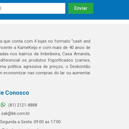
 que conta com 4 lojas no formato “cash and
tencente a KarneKeijo e com mais de 40 anos de
das nos bairros da Imbiribeira, Casa Amarela,
erencial os produtos frigorificados (carnes,
 uma política agressiva de preços, o Deskontão
dem economizar nas compras do lar ou aumentar
le Conosco
(81) 2121-8888
sak@kk.com.br
Segunda a Sexta: 09:00 as 17:00