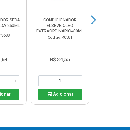
ADOR SEDA
CONDICIONADOR
CONDICION
EDA 250ML
ELSEVE OLEO
ELSEVE O
EXTRAORDINARIO400ML
EXTRAORDINAR
 43688
Código: 40581
Código: 40
3,64
R$ 34,55
R$ 20,9
ionar
Adicionar
Adicio