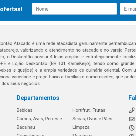
ofertas!
ontão Atacado é uma rede atacadista genuinamente pernambucana
 atacarejo, valorizando o atendimento no atacado e no varejo. Per
o, o Deskontão possui 4 lojas amplas e estrategicamente localiza
PE e Lojão Deskontão (BR 101 KarneKeijo), tendo como grande dif
peixes e queijos) e a ampla variedade de culinária oriental. Com
ciona variedade e preço baixo a famílias e comerciantes, que po
o dos seus negócios.
Departamentos
Fa
Bebidas
Hortifruti, Frutas
Carnes, Aves, Peixes e
Secas, Ovos e Pães
Bacalhau
Limpeza
Congelados e
Mercearia