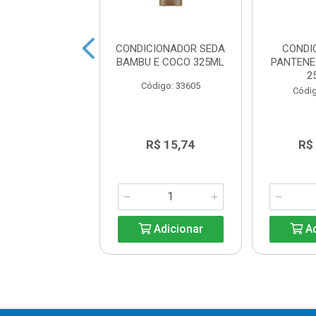
DICIONADOR
CONDICIONADOR SEDA
CONDI
E LISO EXTREME
BAMBU E COCO 325ML
PANTENE
400ML
2
Código: 33605
digo: 10792
Códig
R$ 41,90
R$ 15,74
R$
Adicionar
Adicionar
Ad