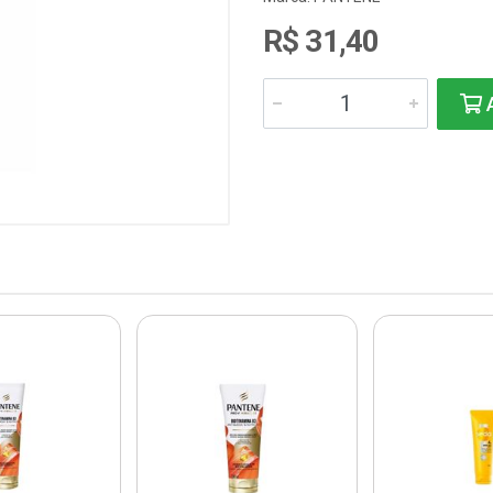
R$ 31,40
A