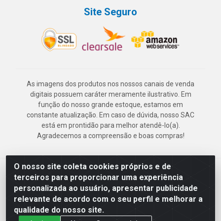
Site Seguro
As imagens dos produtos nos nossos canais de venda
digitais possuem caráter meramente ilustrativo. Em
função do nosso grande estoque, estamos em
constante atualização. Em caso de dúvida, nosso SAC
está em prontidão para melhor atendê-lo(a).
Agradecemos a compreensão e boas compras!
O nosso site coleta cookies próprios e de
Deskontão Atacado - Av. Marechal Mascarenhas de Morais, 2471 -
terceiros para proporcionar uma experiência
Imbiribeira - Recife/PE - CEP 51.150-001 - CNPJ 24.150.377/0003-
personalizada ao usuário, apresentar publicidade
57
relevante de acordo com o seu perfil e melhorar a
qualidade do nosso site.