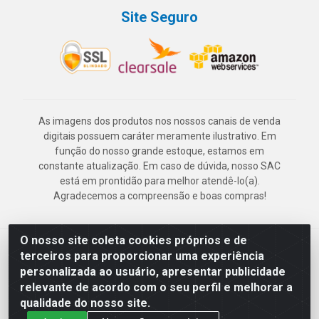
Site Seguro
As imagens dos produtos nos nossos canais de venda
digitais possuem caráter meramente ilustrativo. Em
função do nosso grande estoque, estamos em
constante atualização. Em caso de dúvida, nosso SAC
está em prontidão para melhor atendê-lo(a).
Agradecemos a compreensão e boas compras!
O nosso site coleta cookies próprios e de
Deskontão Atacado - Av. Marechal Mascarenhas de Morais, 2471 -
terceiros para proporcionar uma experiência
Imbiribeira - Recife/PE - CEP 51.150-001 - CNPJ 24.150.377/0003-
personalizada ao usuário, apresentar publicidade
57
relevante de acordo com o seu perfil e melhorar a
qualidade do nosso site.