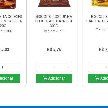
VITA COOKIES
BISCOITO ROSQUINHA
BISCOITO
E VITARELLA
CHOCOLATE CAPRICHE
CANELA BELV
120G
300G
Código:
o: 15380
Código: 20790
 5,03
R$ 5,76
R$ 7
icionar
Adicionar
Adic