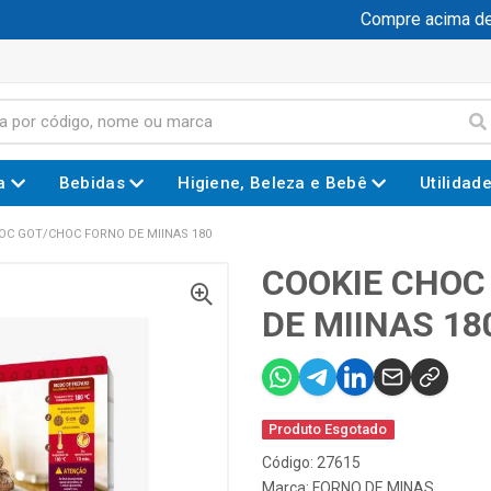
Compre acima de R$
a
Bebidas
Higiene, Beleza e Bebê
Utilidad
OC GOT/CHOC FORNO DE MIINAS 180
COOKIE CHOC
DE MIINAS 18
Produto Esgotado
Código: 27615
Marca:
FORNO DE MINAS