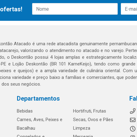
ofertas!
ontão Atacado é uma rede atacadista genuinamente pernambucana
 atacarejo, valorizando o atendimento no atacado e no varejo. Per
o, o Deskontão possui 4 lojas amplas e estrategicamente localiza
PE e Lojão Deskontão (BR 101 KarneKeijo), tendo como grande dif
peixes e queijos) e a ampla variedade de culinária oriental. Com
ciona variedade e preço baixo a famílias e comerciantes, que po
o dos seus negócios.
Departamentos
Fa
Bebidas
Hortifruti, Frutas
Carnes, Aves, Peixes e
Secas, Ovos e Pães
Bacalhau
Limpeza
Congelados e
Mercearia