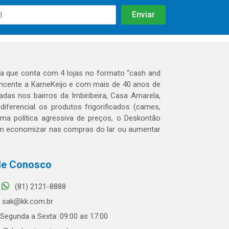
 que conta com 4 lojas no formato “cash and
tencente a KarneKeijo e com mais de 40 anos de
das nos bairros da Imbiribeira, Casa Amarela,
erencial os produtos frigorificados (carnes,
 uma política agressiva de preços, o Deskontão
dem economizar nas compras do lar ou aumentar
le Conosco
(81) 2121-8888
sak@kk.com.br
Segunda a Sexta: 09:00 as 17:00