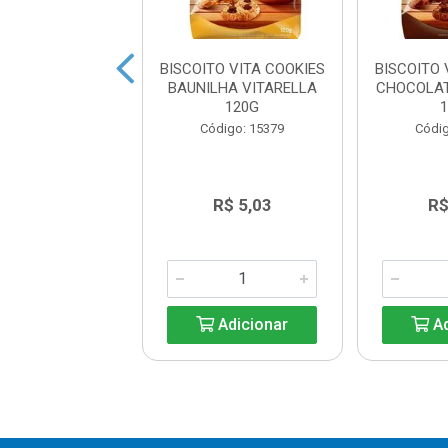
OITO COOKIES
BISCOITO VITA COOKIES
BISCOITO 
BAUDUCCO 96G
BAUNILHA VITARELLA
CHOCOLAT
120G
digo: 24726
Código: 15379
Códig
R$ 7,86
R$ 5,03
R$
Adicionar
Adicionar
Ad