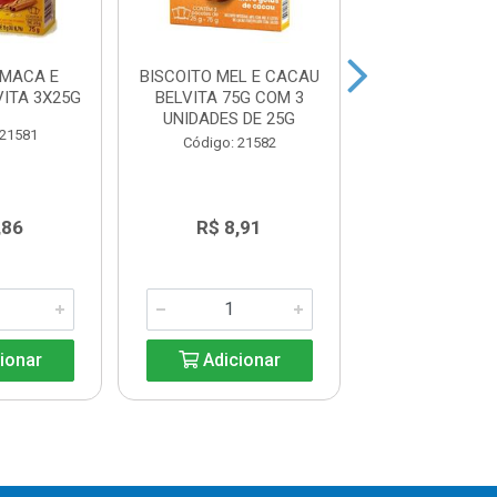
 MACA E
BISCOITO MEL E CACAU
BISCOITO CA
ITA 3X25G
BELVITA 75G COM 3
CEREAIS BELVI
UNIDADES DE 25G
 21581
Código: 21
Código: 21582
,86
R$ 8,91
R$ 7,8
ionar
Adicionar
Adicio