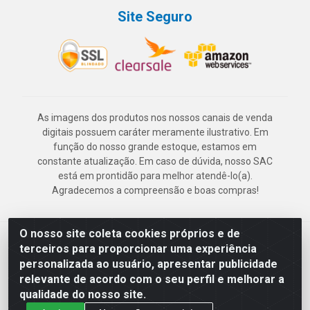
Site Seguro
As imagens dos produtos nos nossos canais de venda
digitais possuem caráter meramente ilustrativo. Em
função do nosso grande estoque, estamos em
constante atualização. Em caso de dúvida, nosso SAC
está em prontidão para melhor atendê-lo(a).
Agradecemos a compreensão e boas compras!
O nosso site coleta cookies próprios e de
Deskontão Atacado - Av. Marechal Mascarenhas de Morais, 2471 -
terceiros para proporcionar uma experiência
Imbiribeira - Recife/PE - CEP 51.150-001 - CNPJ 24.150.377/0003-
personalizada ao usuário, apresentar publicidade
57
relevante de acordo com o seu perfil e melhorar a
qualidade do nosso site.