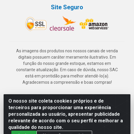
Site Seguro
As imagens dos produtos nos nossos canais de venda
digitais possuem caráter meramente ilustrativo. Em
função do nosso grande estoque, estamos em
constante atualização. Em caso de dúvida, nosso SAC
está em prontidão para melhor atendê-lo(a).
Agradecemos a compreensão e boas compras!
O nosso site coleta cookies próprios e de
Deskontão Atacado - Av. Marechal Mascarenhas de Morais, 2471 -
terceiros para proporcionar uma experiência
Imbiribeira - Recife/PE - CEP 51.150-001 - CNPJ 24.150.377/0003-
personalizada ao usuário, apresentar publicidade
57
relevante de acordo com o seu perfil e melhorar a
qualidade do nosso site.