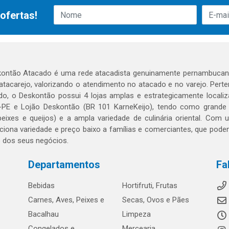
ofertas!
ontão Atacado é uma rede atacadista genuinamente pernambucana
 atacarejo, valorizando o atendimento no atacado e no varejo. Per
o, o Deskontão possui 4 lojas amplas e estrategicamente localiza
PE e Lojão Deskontão (BR 101 KarneKeijo), tendo como grande dif
peixes e queijos) e a ampla variedade de culinária oriental. Com
ciona variedade e preço baixo a famílias e comerciantes, que po
o dos seus negócios.
Departamentos
Fa
Bebidas
Hortifruti, Frutas
Carnes, Aves, Peixes e
Secas, Ovos e Pães
Bacalhau
Limpeza
Congelados e
Mercearia