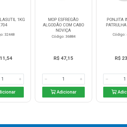
PLASUTIL 1KG
MOP ESFREGÃO
PONJITA I
2704
ALGODÃO COM CABO
PATRULHA
NOVIÇA
o: 32448
Código:
Código: 36884
 11,54
R$ 47,15
R$ 23
icionar
Adicionar
Adic