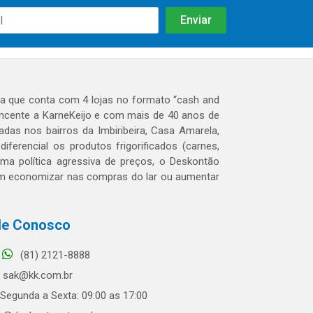
 que conta com 4 lojas no formato “cash and
tencente a KarneKeijo e com mais de 40 anos de
das nos bairros da Imbiribeira, Casa Amarela,
erencial os produtos frigorificados (carnes,
 uma política agressiva de preços, o Deskontão
dem economizar nas compras do lar ou aumentar
le Conosco
(81) 2121-8888
sak@kk.com.br
Segunda a Sexta: 09:00 as 17:00