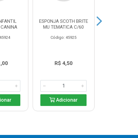
NFANTIL
ESPONJA SCOTH BRITE
PANO M ROSA 
 CANINA
MU TEMATICA C/60
BRITE 58X33
40PT
 45924
Código: 45925
Código: 45
,00
R$ 4,50
R$ 20,9
ionar
Adicionar
Adicio