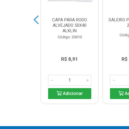
VICA MOP
CAPA PARA RODO
SALEIRO 
ULAR SLIM 8L -
ALVEJADO 50X40
1X4
ALKLIN
Códig
digo: 45992
Código: 20010
R$ 73,40
R$ 8,91
R$
Adicionar
Adicionar
Ad