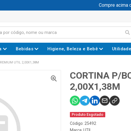
Compre acima de 
a
Bebidas
Higiene, Beleza e Bebê
Utilidad
REMIUM UTIL 2,00X1,38M
CORTINA P/B
2,00X1,38M
Produto Esgotado
Código: 25492
Marca:
UTIL