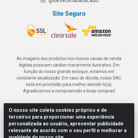
@deskontaoatacado
Site Seguro
As imagens dos produtos nos nossos canais de venda
digitais possuem caráter meramente ilustrativo. Em
função do nosso grande estoque, estamos em
constante atualização. Em caso de dúvida, nosso SAC
está em prontidão para melhor atendê-lo(a).
Agradecemos a compreensão e boas compras!
O nosso site coleta cookies próprios e de
Deskontão Atacado - Av. Marechal Mascarenhas de Morais, 2471 -
terceiros para proporcionar uma experiência
Imbiribeira - Recife/PE - CEP 51.150-001 - CNPJ 24.150.377/0003-
personalizada ao usuário, apresentar publicidade
57
relevante de acordo com o seu perfil e melhorar a
qualidade do nosso site.