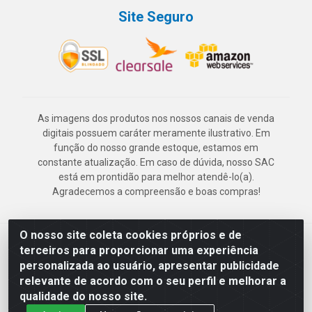
Site Seguro
As imagens dos produtos nos nossos canais de venda
digitais possuem caráter meramente ilustrativo. Em
função do nosso grande estoque, estamos em
constante atualização. Em caso de dúvida, nosso SAC
está em prontidão para melhor atendê-lo(a).
Agradecemos a compreensão e boas compras!
O nosso site coleta cookies próprios e de
Deskontão Atacado - Av. Marechal Mascarenhas de Morais, 2471 -
terceiros para proporcionar uma experiência
Imbiribeira - Recife/PE - CEP 51.150-001 - CNPJ 24.150.377/0003-
personalizada ao usuário, apresentar publicidade
57
relevante de acordo com o seu perfil e melhorar a
qualidade do nosso site.