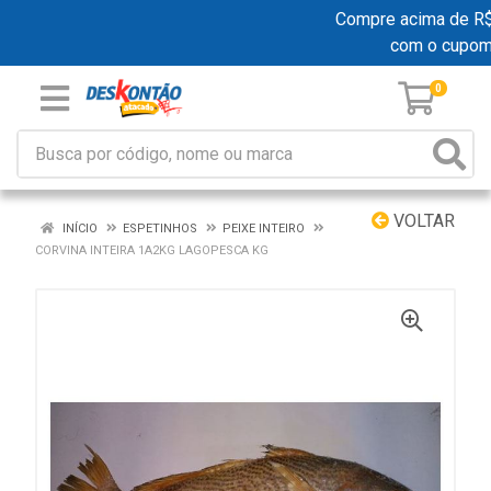
Compre acima de R$ 1
com o cupom
0
VOLTAR
INÍCIO
ESPETINHOS
PEIXE INTEIRO
CORVINA INTEIRA 1A2KG LAGOPESCA KG