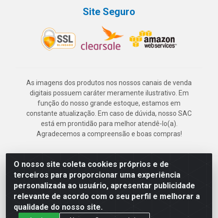
Site Seguro
As imagens dos produtos nos nossos canais de venda
digitais possuem caráter meramente ilustrativo. Em
função do nosso grande estoque, estamos em
constante atualização. Em caso de dúvida, nosso SAC
está em prontidão para melhor atendê-lo(a).
Agradecemos a compreensão e boas compras!
O nosso site coleta cookies próprios e de
Deskontão Atacado - Av. Marechal Mascarenhas de Morais, 2471 -
terceiros para proporcionar uma experiência
Imbiribeira - Recife/PE - CEP 51.150-001 - CNPJ 24.150.377/0003-
personalizada ao usuário, apresentar publicidade
57
relevante de acordo com o seu perfil e melhorar a
qualidade do nosso site.