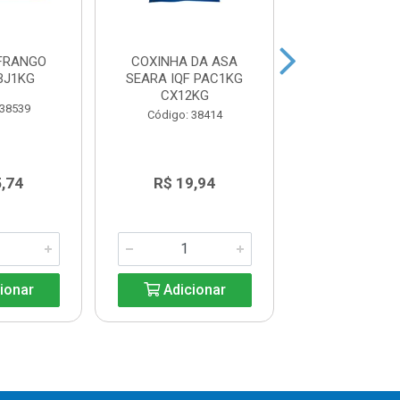
 FRANGO
COXINHA DA ASA
ISCAS DE F
BJ1KG
SEARA IQF PAC1KG
EMPANA
CX12KG
APIMENTADA
 38539
300G
Código: 38414
Código: 38
5,74
R$ 19,94
R$ 14,6
ionar
Adicionar
Adicio