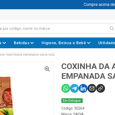
Compre acima de R$
a
Bebidas
Higiene, Beleza e Bebê
Utilidad
ASA TEMPERADA EMPANADA SADIA 400G
COXINHA DA 
EMPANADA SA
Em Estoque
Código: 30264
Marca:
SADIA