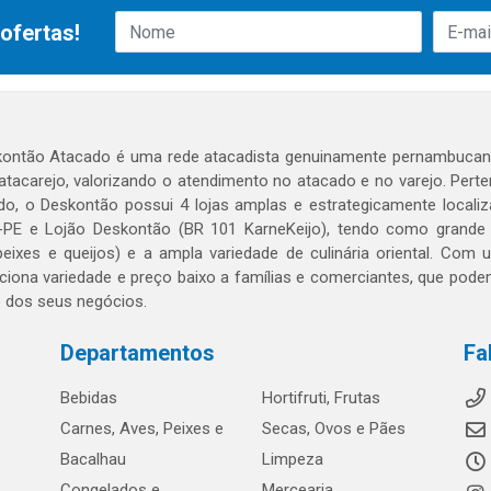
ofertas!
ontão Atacado é uma rede atacadista genuinamente pernambucana
 atacarejo, valorizando o atendimento no atacado e no varejo. Per
o, o Deskontão possui 4 lojas amplas e estrategicamente localiza
PE e Lojão Deskontão (BR 101 KarneKeijo), tendo como grande dif
peixes e queijos) e a ampla variedade de culinária oriental. Com
ciona variedade e preço baixo a famílias e comerciantes, que po
o dos seus negócios.
Departamentos
Fa
Bebidas
Hortifruti, Frutas
Carnes, Aves, Peixes e
Secas, Ovos e Pães
Bacalhau
Limpeza
Congelados e
Mercearia