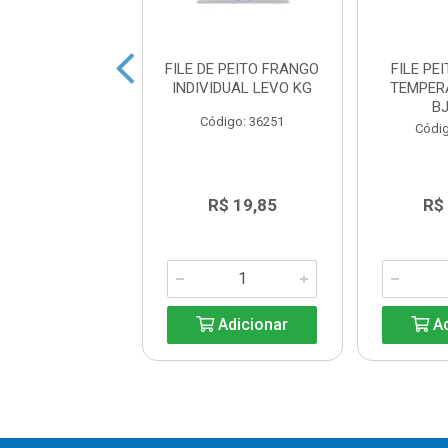
E PEITO FRANGO
FILE DE PEITO FRANGO
FILE PE
BANDEJA 600G
INDIVIDUAL LEVO KG
TEMPER
B
digo: 34835
Código: 36251
Códig
R$ 14,69
R$ 19,85
R$
Adicionar
Adicionar
Ad