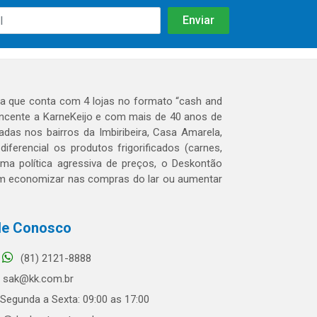
 que conta com 4 lojas no formato “cash and
tencente a KarneKeijo e com mais de 40 anos de
das nos bairros da Imbiribeira, Casa Amarela,
erencial os produtos frigorificados (carnes,
 uma política agressiva de preços, o Deskontão
dem economizar nas compras do lar ou aumentar
le Conosco
(81) 2121-8888
sak@kk.com.br
Segunda a Sexta: 09:00 as 17:00