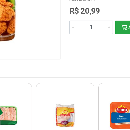
R$ 20,99
A