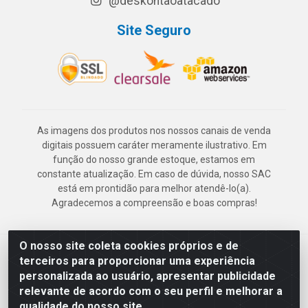
@deskontaoatacado
Site Seguro
As imagens dos produtos nos nossos canais de venda
digitais possuem caráter meramente ilustrativo. Em
função do nosso grande estoque, estamos em
constante atualização. Em caso de dúvida, nosso SAC
está em prontidão para melhor atendê-lo(a).
Agradecemos a compreensão e boas compras!
O nosso site coleta cookies próprios e de
Deskontão Atacado - Av. Marechal Mascarenhas de Morais, 2471 -
terceiros para proporcionar uma experiência
Imbiribeira - Recife/PE - CEP 51.150-001 - CNPJ 24.150.377/0003-
personalizada ao usuário, apresentar publicidade
57
relevante de acordo com o seu perfil e melhorar a
qualidade do nosso site.