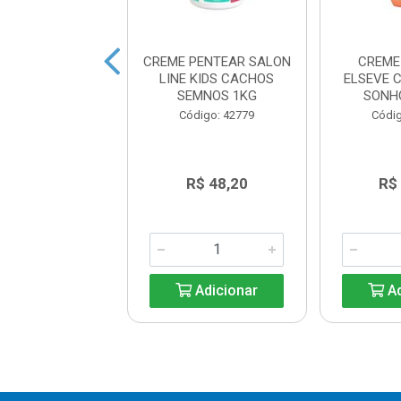
NA SALON LINE
CREME PENTEAR SALON
CREME
TRANSICAO 550G
LINE KIDS CACHOS
ELSEVE 
SEMNOS 1KG
SONH
digo: 42783
Código: 42779
Códig
R$ 31,40
R$ 48,20
R$
Adicionar
Adicionar
Ad