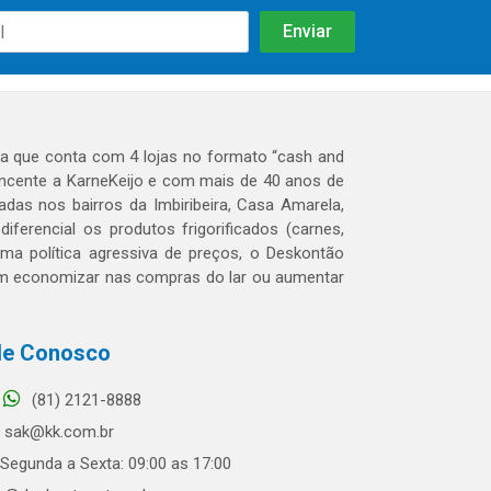
 que conta com 4 lojas no formato “cash and
tencente a KarneKeijo e com mais de 40 anos de
das nos bairros da Imbiribeira, Casa Amarela,
erencial os produtos frigorificados (carnes,
 uma política agressiva de preços, o Deskontão
dem economizar nas compras do lar ou aumentar
le Conosco
(81) 2121-8888
sak@kk.com.br
Segunda a Sexta: 09:00 as 17:00