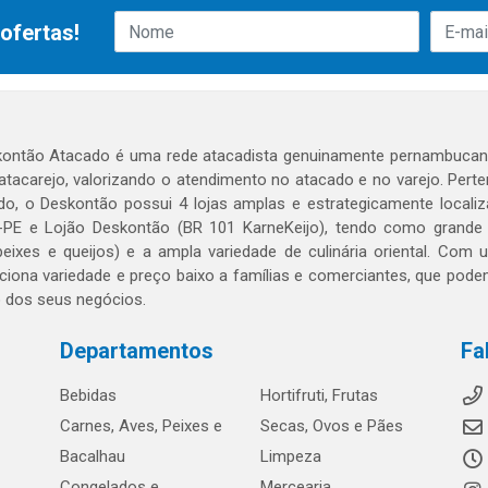
ofertas!
ontão Atacado é uma rede atacadista genuinamente pernambucana
 atacarejo, valorizando o atendimento no atacado e no varejo. Per
o, o Deskontão possui 4 lojas amplas e estrategicamente localiza
PE e Lojão Deskontão (BR 101 KarneKeijo), tendo como grande dif
peixes e queijos) e a ampla variedade de culinária oriental. Com
ciona variedade e preço baixo a famílias e comerciantes, que po
o dos seus negócios.
Departamentos
Fa
Bebidas
Hortifruti, Frutas
Carnes, Aves, Peixes e
Secas, Ovos e Pães
Bacalhau
Limpeza
Congelados e
Mercearia