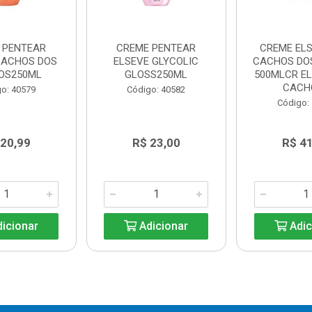
 PENTEAR
CREME PENTEAR
CREME EL
CACHOS DOS
ELSEVE GLYCOLIC
CACHOS DO
OS250ML
GLOSS250ML
500MLCR EL
CACHO
o: 40579
Código: 40582
Código:
 20,99
R$ 23,00
R$ 4
icionar
Adicionar
Adic