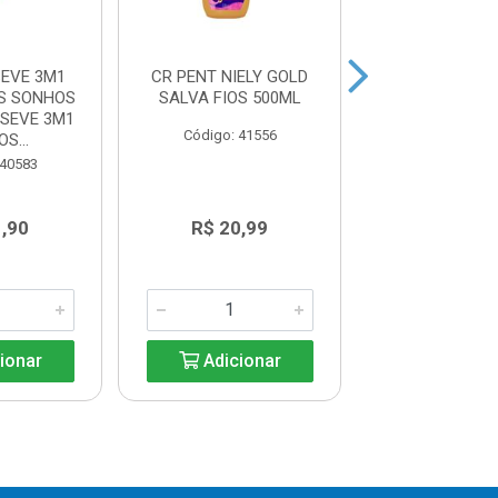
SEVE 3M1
CR PENT NIELY GOLD
CR PENT NIEL
S SONHOS
SALVA FIOS 500ML
SALVA FIOS 
SEVE 3M1
Código: 41556
Código: 41
S...
 40583
1,90
R$ 20,99
R$ 10,4
ionar
Adicionar
Adicio