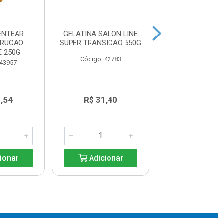
ENTEAR
GELATINA SALON LINE
CREME PENTEA
TRUCAO
SUPER TRANSICAO 550G
LINE KIDS C
E 250G
SEMNOS 
Código: 42783
 43957
Código: 42
1,54
R$ 31,40
R$ 48,2
ionar
Adicionar
Adicio