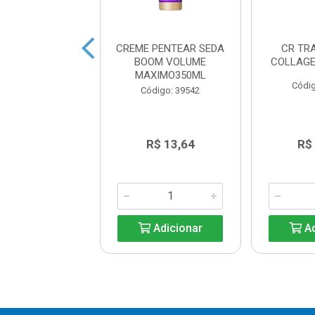
PENTEAR NIELY
CREME PENTEAR SEDA
CR TR
GOLD
BOOM VOLUME
COLLAGE
OSDEFINIÇÃO
MAXIMO350ML
Códig
LONGADA 72H
Código: 39542
250M...
digo: 38247
R$ 10,49
R$ 13,64
R$
Adicionar
Adicionar
Ad