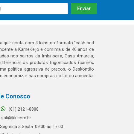
 que conta com 4 lojas no formato “cash and
tencente a KarneKeijo e com mais de 40 anos de
das nos bairros da Imbiribeira, Casa Amarela,
erencial os produtos frigorificados (carnes,
 uma política agressiva de preços, o Deskontão
dem economizar nas compras do lar ou aumentar
le Conosco
(81) 2121-8888
sak@kk.com.br
Segunda a Sexta: 09:00 as 17:00