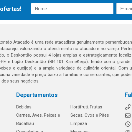
ofertas!
ontão Atacado é uma rede atacadista genuinamente pernambucana
 atacarejo, valorizando o atendimento no atacado e no varejo. Per
o, o Deskontão possui 4 lojas amplas e estrategicamente localiza
PE e Lojão Deskontão (BR 101 KarneKeijo), tendo como grande dif
peixes e queijos) e a ampla variedade de culinária oriental. Com
ciona variedade e preço baixo a famílias e comerciantes, que po
o dos seus negócios.
Departamentos
Fa
Bebidas
Hortifruti, Frutas
Carnes, Aves, Peixes e
Secas, Ovos e Pães
Bacalhau
Limpeza
Congelados e
Mercearia