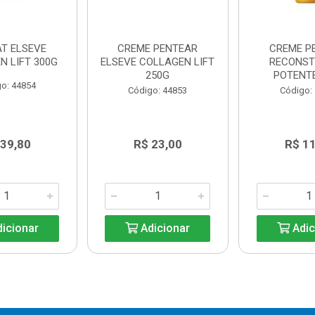
AT ELSEVE
CREME PENTEAR
CREME P
N LIFT 300G
ELSEVE COLLAGEN LIFT
RECONS
250G
POTENT
o: 44854
Código: 44853
Código:
 39,80
R$ 23,00
R$ 1
icionar
Adicionar
Adic