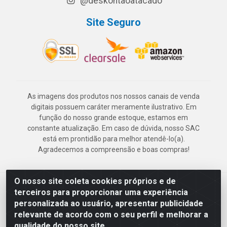
@deskontaoatacado
Site Seguro
As imagens dos produtos nos nossos canais de venda
digitais possuem caráter meramente ilustrativo. Em
função do nosso grande estoque, estamos em
constante atualização. Em caso de dúvida, nosso SAC
está em prontidão para melhor atendê-lo(a).
Agradecemos a compreensão e boas compras!
O nosso site coleta cookies próprios e de
Deskontão Atacado - Av. Marechal Mascarenhas de Morais, 2471 -
terceiros para proporcionar uma experiência
Imbiribeira - Recife/PE - CEP 51.150-001 - CNPJ 24.150.377/0003-
personalizada ao usuário, apresentar publicidade
57
relevante de acordo com o seu perfil e melhorar a
qualidade do nosso site.