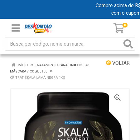
Compre acima de R$ 1
com o cupom
0
VOLTAR
INÍCIO
TRATAMENTO PARA CABELOS
MÁSCARA / COQUETEL
CR TRAT SKALA LAMA NEGRA 1KG