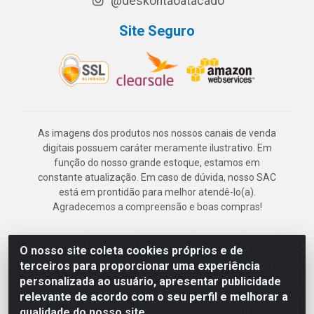
@deskontaoatacado
Site Seguro
As imagens dos produtos nos nossos canais de venda
digitais possuem caráter meramente ilustrativo. Em
função do nosso grande estoque, estamos em
constante atualização. Em caso de dúvida, nosso SAC
está em prontidão para melhor atendê-lo(a).
Agradecemos a compreensão e boas compras!
O nosso site coleta cookies próprios e de
Deskontão Atacado - Av. Marechal Mascarenhas de Morais, 2471 -
terceiros para proporcionar uma experiência
Imbiribeira - Recife/PE - CEP 51.150-001 - CNPJ 24.150.377/0003-
personalizada ao usuário, apresentar publicidade
57
relevante de acordo com o seu perfil e melhorar a
qualidade do nosso site.