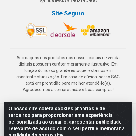
@deskontaoatacado
Site Seguro
As imagens dos produtos nos nossos canais de venda
digitais possuem caráter meramente ilustrativo. Em
função do nosso grande estoque, estamos em
constante atualização. Em caso de dúvida, nosso SAC
está em prontidão para melhor atendê-lo(a).
Agradecemos a compreensão e boas compras!
O nosso site coleta cookies próprios e de
Deskontão Atacado - Av. Marechal Mascarenhas de Morais, 2471 -
terceiros para proporcionar uma experiência
Imbiribeira - Recife/PE - CEP 51.150-001 - CNPJ 24.150.377/0003-
personalizada ao usuário, apresentar publicidade
57
relevante de acordo com o seu perfil e melhorar a
qualidade do nosso site.